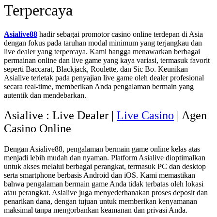
Terpercaya
Asialive88
hadir sebagai promotor casino online terdepan di Asia
dengan fokus pada taruhan modal minimum yang terjangkau dan
live dealer yang terpercaya. Kami bangga menawarkan berbagai
permainan online dan live game yang kaya variasi, termasuk favorit
seperti Baccarat, Blackjack, Roulette, dan Sic Bo. Keunikan
Asialive terletak pada penyajian live game oleh dealer profesional
secara real-time, memberikan Anda pengalaman bermain yang
autentik dan mendebarkan.
Asialive : Live Dealer |
Live Casino
| Agen
Casino Online
Dengan Asialive88, pengalaman bermain game online kelas atas
menjadi lebih mudah dan nyaman. Platform Asialive dioptimalkan
untuk akses melalui berbagai perangkat, termasuk PC dan desktop
serta smartphone berbasis Android dan iOS. Kami memastikan
bahwa pengalaman bermain game Anda tidak terbatas oleh lokasi
atau perangkat. Asialive juga menyederhanakan proses deposit dan
penarikan dana, dengan tujuan untuk memberikan kenyamanan
maksimal tanpa mengorbankan keamanan dan privasi Anda.