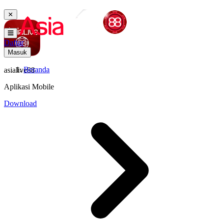
✕
Daftar
Masuk
Beranda
asialive88
Aplikasi Mobile
Download