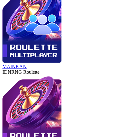
MAINKAN
IDNRNG Roulette