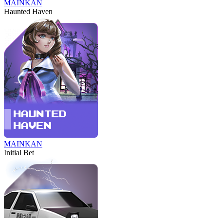
MAINKAN
Haunted Haven
MAINKAN
Initial Bet