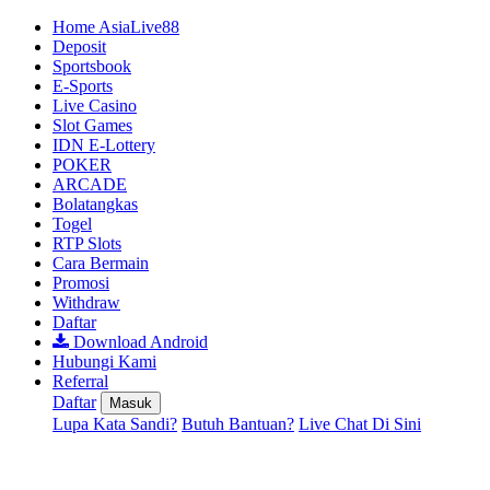
Home AsiaLive88
Deposit
Sportsbook
E-Sports
Live Casino
Slot Games
IDN E-Lottery
POKER
ARCADE
Bolatangkas
Togel
RTP Slots
Cara Bermain
Promosi
Withdraw
Daftar
Download Android
Hubungi Kami
Referral
Daftar
Masuk
Lupa Kata Sandi?
Butuh Bantuan?
Live Chat Di Sini