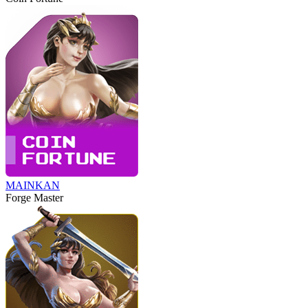
MAINKAN
Forge Master