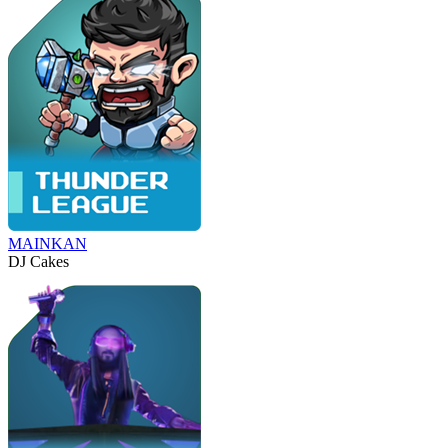
MAINKAN
DJ Cakes