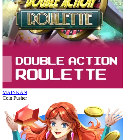
MAINKAN
Coin Pusher