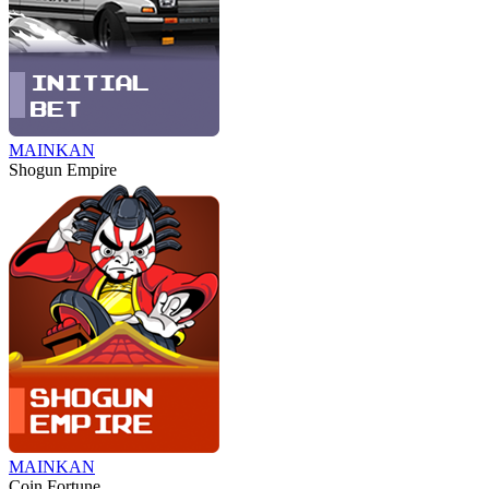
MAINKAN
Shogun Empire
MAINKAN
Coin Fortune