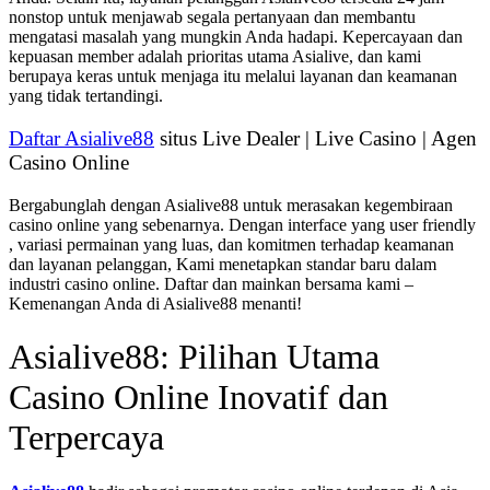
nonstop untuk menjawab segala pertanyaan dan membantu
mengatasi masalah yang mungkin Anda hadapi. Kepercayaan dan
kepuasan member adalah prioritas utama Asialive, dan kami
berupaya keras untuk menjaga itu melalui layanan dan keamanan
yang tidak tertandingi.
Daftar Asialive88
situs Live Dealer | Live Casino | Agen
Casino Online
Bergabunglah dengan Asialive88 untuk merasakan kegembiraan
casino online yang sebenarnya. Dengan interface yang user friendly
, variasi permainan yang luas, dan komitmen terhadap keamanan
dan layanan pelanggan, Kami menetapkan standar baru dalam
industri casino online. Daftar dan mainkan bersama kami –
Kemenangan Anda di Asialive88 menanti!
Asialive88: Pilihan Utama
Casino Online Inovatif dan
Terpercaya