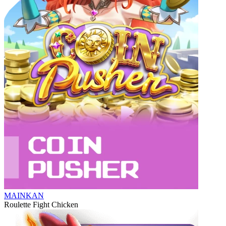
MAINKAN
Roulette Fight Chicken