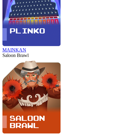
MAINKAN
Saloon Brawl