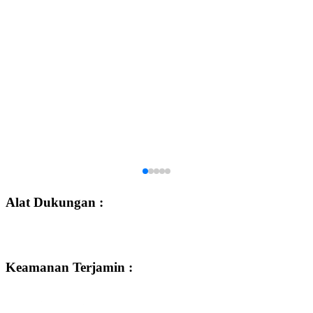
Alat Dukungan :
Keamanan Terjamin :