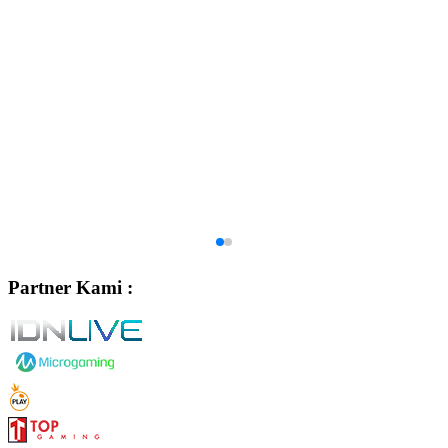
Partner Kami :