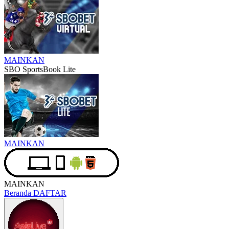
MAINKAN
SBO SportsBook Lite
MAINKAN
MAINKAN
Beranda
DAFTAR