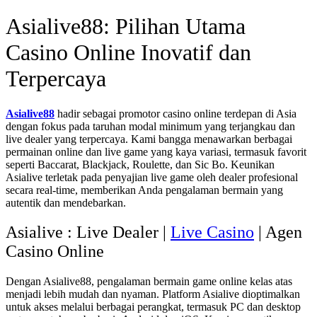
Asialive88: Pilihan Utama
Casino Online Inovatif dan
Terpercaya
Asialive88
hadir sebagai promotor casino online terdepan di Asia
dengan fokus pada taruhan modal minimum yang terjangkau dan
live dealer yang terpercaya. Kami bangga menawarkan berbagai
permainan online dan live game yang kaya variasi, termasuk favorit
seperti Baccarat, Blackjack, Roulette, dan Sic Bo. Keunikan
Asialive terletak pada penyajian live game oleh dealer profesional
secara real-time, memberikan Anda pengalaman bermain yang
autentik dan mendebarkan.
Asialive : Live Dealer |
Live Casino
| Agen
Casino Online
Dengan Asialive88, pengalaman bermain game online kelas atas
menjadi lebih mudah dan nyaman. Platform Asialive dioptimalkan
untuk akses melalui berbagai perangkat, termasuk PC dan desktop