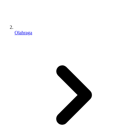
Olahraga