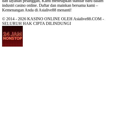
dan layanan pelanggan, Kami menetapkan standar baru dalam
industri casino online. Daftar dan mainkan bersama kami –
Kemenangan Anda di Asialive88 menanti!
© 2014 - 2026 KASINO ONLINE OLEH Asialive88.COM -
SELURUH HAK CIPTA DILINDUNGI