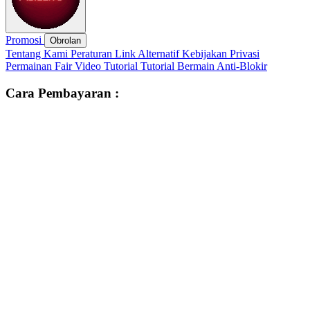
Promosi
Obrolan
Tentang Kami
Peraturan
Link Alternatif
Kebijakan Privasi
Permainan Fair
Video Tutorial
Tutorial Bermain
Anti-Blokir
Cara Pembayaran :