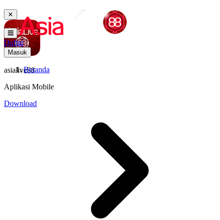
✕
Daftar
Masuk
Beranda
asialive88
Aplikasi Mobile
Download