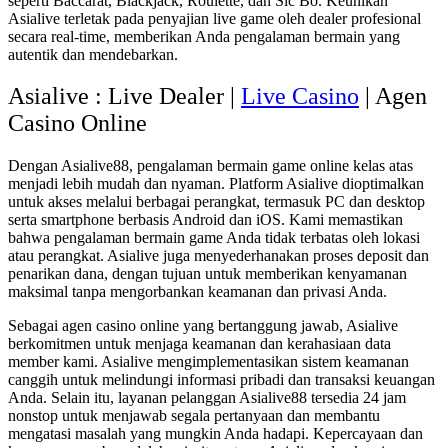
seperti Baccarat, Blackjack, Roulette, dan Sic Bo. Keunikan
Asialive terletak pada penyajian live game oleh dealer profesional
secara real-time, memberikan Anda pengalaman bermain yang
autentik dan mendebarkan.
Asialive : Live Dealer |
Live Casino
| Agen
Casino Online
Dengan Asialive88, pengalaman bermain game online kelas atas
menjadi lebih mudah dan nyaman. Platform Asialive dioptimalkan
untuk akses melalui berbagai perangkat, termasuk PC dan desktop
serta smartphone berbasis Android dan iOS. Kami memastikan
bahwa pengalaman bermain game Anda tidak terbatas oleh lokasi
atau perangkat. Asialive juga menyederhanakan proses deposit dan
penarikan dana, dengan tujuan untuk memberikan kenyamanan
maksimal tanpa mengorbankan keamanan dan privasi Anda.
Sebagai agen casino online yang bertanggung jawab, Asialive
berkomitmen untuk menjaga keamanan dan kerahasiaan data
member kami. Asialive mengimplementasikan sistem keamanan
canggih untuk melindungi informasi pribadi dan transaksi keuangan
Anda. Selain itu, layanan pelanggan Asialive88 tersedia 24 jam
nonstop untuk menjawab segala pertanyaan dan membantu
mengatasi masalah yang mungkin Anda hadapi. Kepercayaan dan