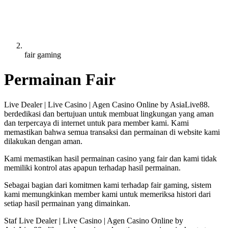
fair gaming
Permainan Fair
Live Dealer | Live Casino | Agen Casino Online by AsiaLive88.
berdedikasi dan bertujuan untuk membuat lingkungan yang aman
dan terpercaya di internet untuk para member kami. Kami
memastikan bahwa semua transaksi dan permainan di website kami
dilakukan dengan aman.
Kami memastikan hasil permainan casino yang fair dan kami tidak
memiliki kontrol atas apapun terhadap hasil permainan.
Sebagai bagian dari komitmen kami terhadap fair gaming, sistem
kami memungkinkan member kami untuk memeriksa histori dari
setiap hasil permainan yang dimainkan.
Staf Live Dealer | Live Casino | Agen Casino Online by