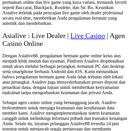
permainan online dan live game yang kaya variasi, termasuk favorit
seperti Baccarat, Blackjack, Roulette, dan Sic Bo. Keunikan
Asialive terletak pada penyajian live game oleh dealer profesional
secara real-time, memberikan Anda pengalaman bermain yang
autentik dan mendebarkan.
Asialive : Live Dealer |
Live Casino
| Agen
Casino Online
Dengan Asialive88, pengalaman bermain game online kelas atas
menjadi lebih mudah dan nyaman. Platform Asialive dioptimalkan
untuk akses melalui berbagai perangkat, termasuk PC dan desktop
serta smartphone berbasis Android dan iOS. Kami memastikan
bahwa pengalaman bermain game Anda tidak terbatas oleh lokasi
atau perangkat. Asialive juga menyederhanakan proses deposit dan
penarikan dana, dengan tujuan untuk memberikan kenyamanan
maksimal tanpa mengorbankan keamanan dan privasi Anda.
Sebagai agen casino online yang bertanggung jawab, Asialive
berkomitmen untuk menjaga keamanan dan kerahasiaan data
member kami. Asialive mengimplementasikan sistem keamanan
canggih untuk melindungi informasi pribadi dan transaksi keuangan
Anda. Selain itu, layanan pelanggan Asialive88 tersedia 24 jam
nonstop untuk menjawab segala pertanyaan dan membantu