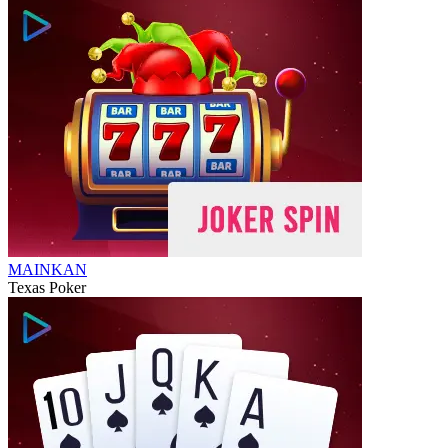
MAINKAN
Texas Poker