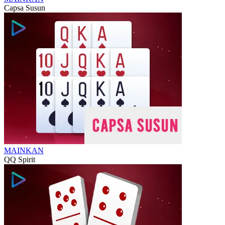
Capsa Susun
MAINKAN
QQ Spirit