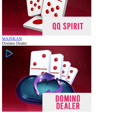
MAINKAN
Domino Dealer