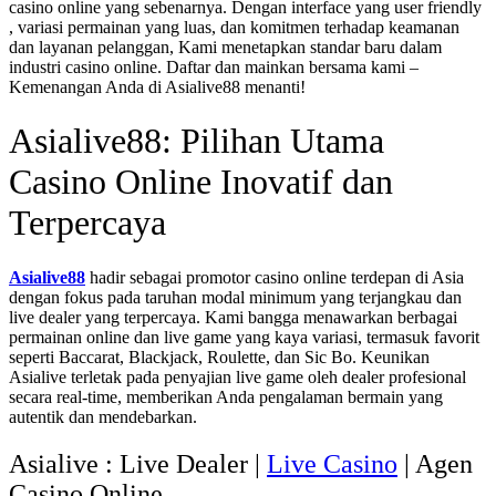
casino online yang sebenarnya. Dengan interface yang user friendly
, variasi permainan yang luas, dan komitmen terhadap keamanan
dan layanan pelanggan, Kami menetapkan standar baru dalam
industri casino online. Daftar dan mainkan bersama kami –
Kemenangan Anda di Asialive88 menanti!
Asialive88: Pilihan Utama
Casino Online Inovatif dan
Terpercaya
Asialive88
hadir sebagai promotor casino online terdepan di Asia
dengan fokus pada taruhan modal minimum yang terjangkau dan
live dealer yang terpercaya. Kami bangga menawarkan berbagai
permainan online dan live game yang kaya variasi, termasuk favorit
seperti Baccarat, Blackjack, Roulette, dan Sic Bo. Keunikan
Asialive terletak pada penyajian live game oleh dealer profesional
secara real-time, memberikan Anda pengalaman bermain yang
autentik dan mendebarkan.
Asialive : Live Dealer |
Live Casino
| Agen
Casino Online