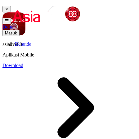
✕
Daftar
Masuk
Beranda
asialive88
Aplikasi Mobile
Download