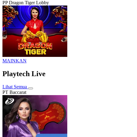
PP Dragon Tiger Lobby
MAINKAN
Playtech Live
Lihat Semua
PT Baccarat