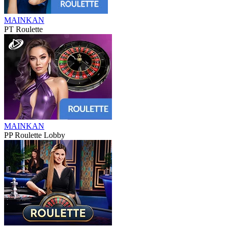
MAINKAN
PT Roulette
MAINKAN
PP Roulette Lobby