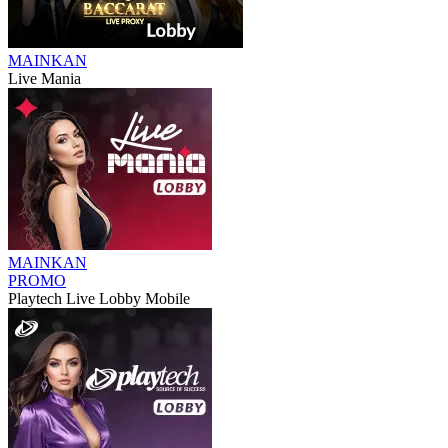
MAINKAN
Live Mania
MAINKAN
PROMO
Playtech Live Lobby Mobile