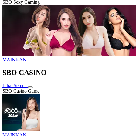
SBO Sexy Gaming
MAINKAN
SBO CASINO
Lihat Semua
SBO Casino Game
MAINKAN