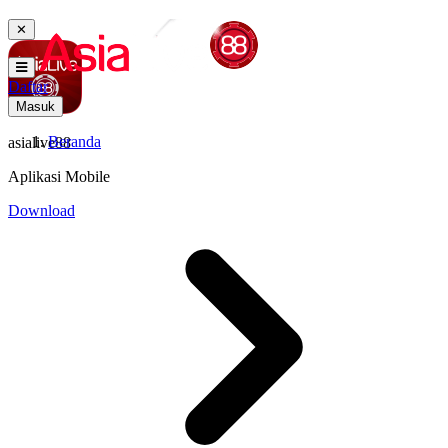
✕
Daftar
Masuk
Beranda
asialive88
Aplikasi Mobile
Download