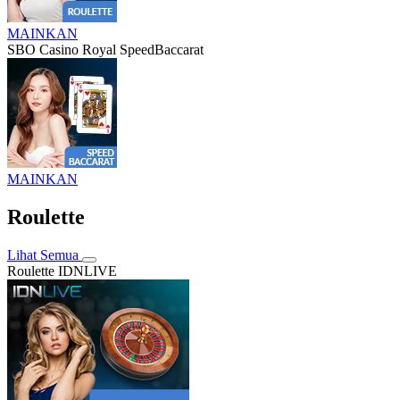
MAINKAN
SBO Casino Royal SpeedBaccarat
MAINKAN
Roulette
Lihat Semua
Roulette IDNLIVE