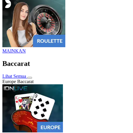
MAINKAN
Baccarat
Lihat Semua
Europe Baccarat