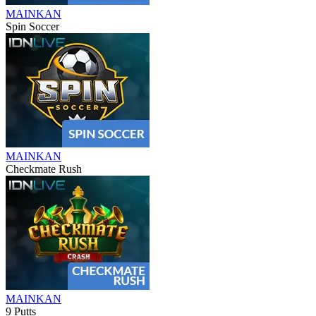
MAINKAN
Spin Soccer
MAINKAN
Checkmate Rush
MAINKAN
9 Putts