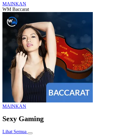
MAINKAN
WM Baccarat
MAINKAN
Sexy Gaming
Lihat Semua