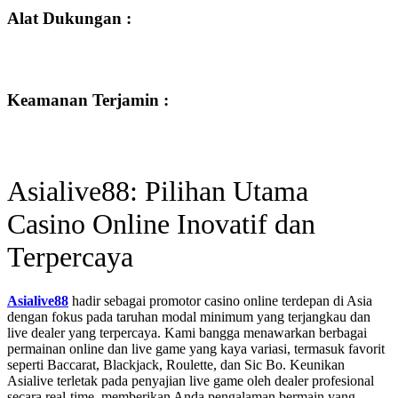
Alat Dukungan :
Keamanan Terjamin :
Asialive88: Pilihan Utama
Casino Online Inovatif dan
Terpercaya
Asialive88
hadir sebagai promotor casino online terdepan di Asia
dengan fokus pada taruhan modal minimum yang terjangkau dan
live dealer yang terpercaya. Kami bangga menawarkan berbagai
permainan online dan live game yang kaya variasi, termasuk favorit
seperti Baccarat, Blackjack, Roulette, dan Sic Bo. Keunikan
Asialive terletak pada penyajian live game oleh dealer profesional
secara real-time, memberikan Anda pengalaman bermain yang