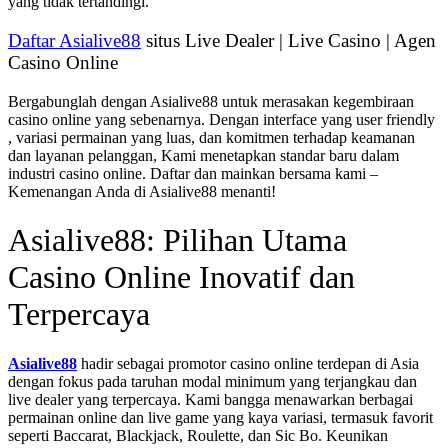
yang tidak tertandingi.
Daftar Asialive88
situs Live Dealer | Live Casino | Agen
Casino Online
Bergabunglah dengan Asialive88 untuk merasakan kegembiraan
casino online yang sebenarnya. Dengan interface yang user friendly
, variasi permainan yang luas, dan komitmen terhadap keamanan
dan layanan pelanggan, Kami menetapkan standar baru dalam
industri casino online. Daftar dan mainkan bersama kami –
Kemenangan Anda di Asialive88 menanti!
Asialive88: Pilihan Utama
Casino Online Inovatif dan
Terpercaya
Asialive88
hadir sebagai promotor casino online terdepan di Asia
dengan fokus pada taruhan modal minimum yang terjangkau dan
live dealer yang terpercaya. Kami bangga menawarkan berbagai
permainan online dan live game yang kaya variasi, termasuk favorit
seperti Baccarat, Blackjack, Roulette, dan Sic Bo. Keunikan