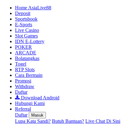
Home AsiaLive88
Deposit
Sportsbook
E-Sports
Live Casino
Slot Games
IDN E-Lottery
POKER
ARCADE
Bolatangkas
Togel
RTP Slots
Cara Bermain
Promosi
Withdraw
Daftar
Download Android
Hubungi Kami
Referral
Daftar
Masuk
Lupa Kata Sandi?
Butuh Bantuan?
Live Chat Di Sini