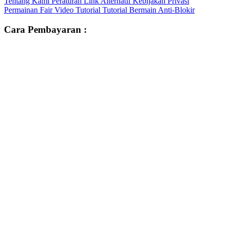
Tentang Kami
Peraturan
Link Alternatif
Kebijakan Privasi
Permainan Fair
Video Tutorial
Tutorial Bermain
Anti-Blokir
Cara Pembayaran :