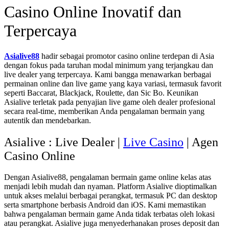
Casino Online Inovatif dan
Terpercaya
Asialive88
hadir sebagai promotor casino online terdepan di Asia
dengan fokus pada taruhan modal minimum yang terjangkau dan
live dealer yang terpercaya. Kami bangga menawarkan berbagai
permainan online dan live game yang kaya variasi, termasuk favorit
seperti Baccarat, Blackjack, Roulette, dan Sic Bo. Keunikan
Asialive terletak pada penyajian live game oleh dealer profesional
secara real-time, memberikan Anda pengalaman bermain yang
autentik dan mendebarkan.
Asialive : Live Dealer |
Live Casino
| Agen
Casino Online
Dengan Asialive88, pengalaman bermain game online kelas atas
menjadi lebih mudah dan nyaman. Platform Asialive dioptimalkan
untuk akses melalui berbagai perangkat, termasuk PC dan desktop
serta smartphone berbasis Android dan iOS. Kami memastikan
bahwa pengalaman bermain game Anda tidak terbatas oleh lokasi
atau perangkat. Asialive juga menyederhanakan proses deposit dan