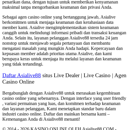
penarikan dana, dengan tujuan untuk memberikan kenyamanan
maksimal tanpa mengorbankan keamanan dan privasi Anda.
Sebagai agen casino online yang bertanggung jawab, Asialive
berkomitmen untuk menjaga keamanan dan kerahasiaan data
member kami. Asialive mengimplementasikan sistem keamanan
canggih untuk melindungi informasi pribadi dan transaksi keuangan
Anda. Selain itu, layanan pelanggan Asialive88 tersedia 24 jam
nonstop untuk menjawab segala pertanyaan dan membantu
mengatasi masalah yang mungkin Anda hadapi. Kepercayaan dan
kepuasan member adalah prioritas utama Asialive, dan kami
berupaya keras untuk menjaga itu melalui layanan dan keamanan
yang tidak tertandingi.
Daftar Asialive88
situs Live Dealer | Live Casino | Agen
Casino Online
Bergabunglah dengan Asialive88 untuk merasakan kegembiraan
casino online yang sebenarnya. Dengan interface yang user friendly
, variasi permainan yang luas, dan komitmen terhadap keamanan
dan layanan pelanggan, Kami menetapkan standar baru dalam
industri casino online. Daftar dan mainkan bersama kami –
Kemenangan Anda di Asialive88 menanti!
© 2014 - 2026 KASINO ONLINE OLEH Asialive88.COM -