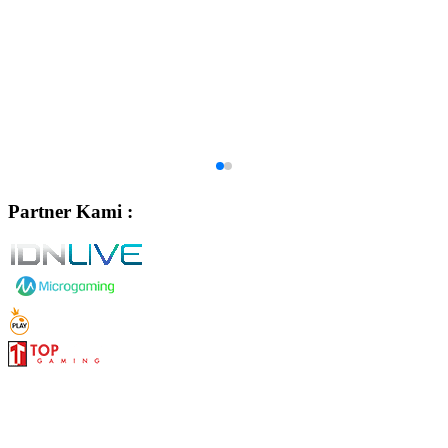
Partner Kami :