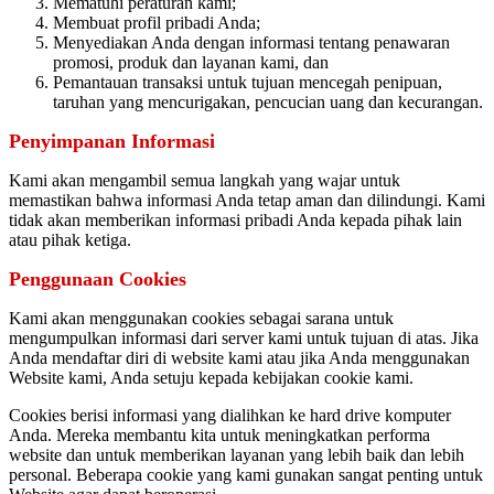
Mematuhi peraturan kami;
Membuat profil pribadi Anda;
Menyediakan Anda dengan informasi tentang penawaran
promosi, produk dan layanan kami, dan
Pemantauan transaksi untuk tujuan mencegah penipuan,
taruhan yang mencurigakan, pencucian uang dan kecurangan.
Penyimpanan Informasi
Kami akan mengambil semua langkah yang wajar untuk
memastikan bahwa informasi Anda tetap aman dan dilindungi. Kami
tidak akan memberikan informasi pribadi Anda kepada pihak lain
atau pihak ketiga.
Penggunaan Cookies
Kami akan menggunakan cookies sebagai sarana untuk
mengumpulkan informasi dari server kami untuk tujuan di atas. Jika
Anda mendaftar diri di website kami atau jika Anda menggunakan
Website kami, Anda setuju kepada kebijakan cookie kami.
Cookies berisi informasi yang dialihkan ke hard drive komputer
Anda. Mereka membantu kita untuk meningkatkan performa
website dan untuk memberikan layanan yang lebih baik dan lebih
personal. Beberapa cookie yang kami gunakan sangat penting untuk