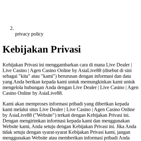
privacy policy
Kebijakan Privasi
Kebijakan Privasi ini menggambarkan cara di mana Live Dealer |
Live Casino | Agen Casino Online by AsiaLive88 (disebut di sini
sebagai "kita" atau "kami") berurusan dengan informasi dan data
yang Anda berikan kepada kami untuk memungkinkan kami untuk
mengelola hubungan Anda dengan Live Dealer | Live Casino | Agen
Casino Online by AsiaLive88.
Kami akan memproses informasi pribadi yang diberikan kepada
kami melalui situs Live Dealer | Live Casino | Agen Casino Online
by AsiaLive88 ("Website") terkait dengan Kebijakan Privasi ini.
Dengan mengirimkan informasi kepada kami dan menggunakan
Website kami, Anda setuju dengan Kebijakan Privasi ini. Jika Anda
tidak setuju dengan syarat-syarat Kebijakan Privasi kami, jangan
menggunakan Website atau memberikan informasi pribadi Anda