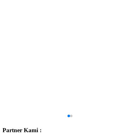
Partner Kami :