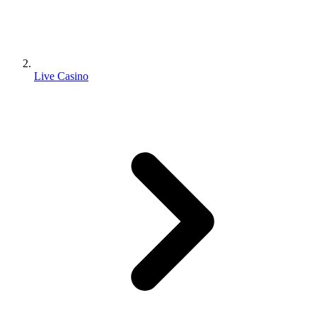
Live Casino