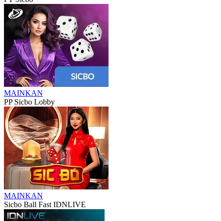
MAINKAN
PP Sicbo Lobby
MAINKAN
Sicbo Ball Fast IDNLIVE