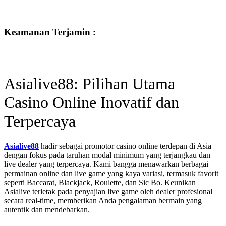
Keamanan Terjamin :
Asialive88: Pilihan Utama
Casino Online Inovatif dan
Terpercaya
Asialive88
hadir sebagai promotor casino online terdepan di Asia
dengan fokus pada taruhan modal minimum yang terjangkau dan
live dealer yang terpercaya. Kami bangga menawarkan berbagai
permainan online dan live game yang kaya variasi, termasuk favorit
seperti Baccarat, Blackjack, Roulette, dan Sic Bo. Keunikan
Asialive terletak pada penyajian live game oleh dealer profesional
secara real-time, memberikan Anda pengalaman bermain yang
autentik dan mendebarkan.