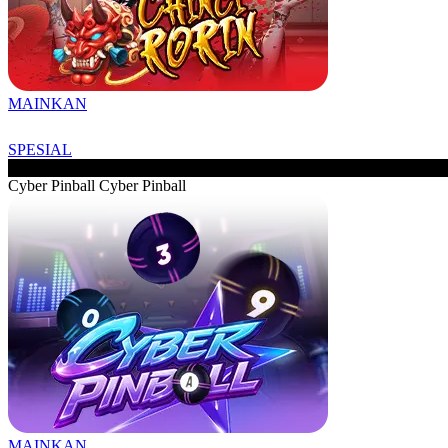
MAINKAN
SPESIAL
Baru
Cyber Pinball
Cyber Pinball
MAINKAN