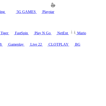
ing
5G GAMES
Playstar
Tiger
FastSpin
Play N Go
NetEnt
Mario
ft
Gameplay
Live 22
CLOTPLAY
BG