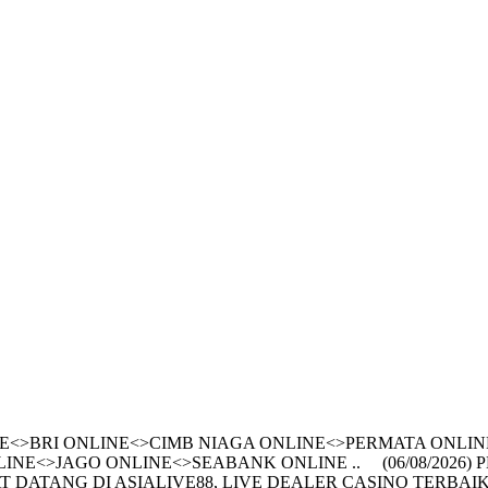
NE<>BRI ONLINE<>CIMB NIAGA ONLINE<>PERMATA ONL
NLINE<>JAGO ONLINE<>SEABANK ONLINE ..
(06/08/2026)
P
 DATANG DI ASIALIVE88, LIVE DEALER CASINO TERBAIK 