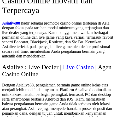
Casino Online Inovatif dan
Terpercaya
Asialive88
hadir sebagai promotor casino online terdepan di Asia
dengan fokus pada taruhan modal minimum yang terjangkau dan
live dealer yang terpercaya. Kami bangga menawarkan berbagai
permainan online dan live game yang kaya variasi, termasuk favorit
seperti Baccarat, Blackjack, Roulette, dan Sic Bo. Keunikan
Asialive terletak pada penyajian live game oleh dealer profesional
secara real-time, memberikan Anda pengalaman bermain yang
autentik dan mendebarkan.
Asialive : Live Dealer |
Live Casino
| Agen
Casino Online
Dengan Asialive88, pengalaman bermain game online kelas atas
menjadi lebih mudah dan nyaman. Platform Asialive dioptimalkan
untuk akses melalui berbagai perangkat, termasuk PC dan desktop
serta smartphone berbasis Android dan iOS. Kami memastikan
bahwa pengalaman bermain game Anda tidak terbatas oleh lokasi
atau perangkat. Asialive juga menyederhanakan proses deposit dan
penarikan dana, dengan tujuan untuk memberikan kenyamanan