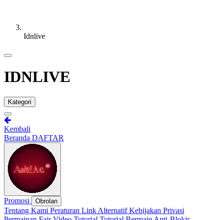
Idnlive
IDNLIVE
Kategori
Kembali
Beranda
DAFTAR
Promosi
Obrolan
Tentang Kami
Peraturan
Link Alternatif
Kebijakan Privasi
Permainan Fair
Video Tutorial
Tutorial Bermain
Anti-Blokir