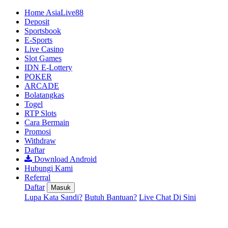
Home AsiaLive88
Deposit
Sportsbook
E-Sports
Live Casino
Slot Games
IDN E-Lottery
POKER
ARCADE
Bolatangkas
Togel
RTP Slots
Cara Bermain
Promosi
Withdraw
Daftar
Download Android
Hubungi Kami
Referral
Daftar
Masuk
Lupa Kata Sandi?
Butuh Bantuan?
Live Chat Di Sini